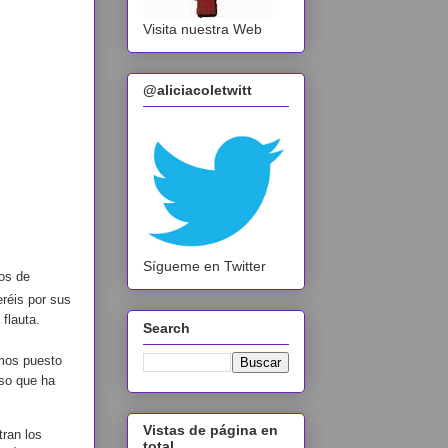
Visita nuestra Web
@aliciacoletwitt
Sígueme en Twitter
os de
réis por sus
flauta.
Search
mos puesto
rso que ha
Vistas de página en
tran los
total