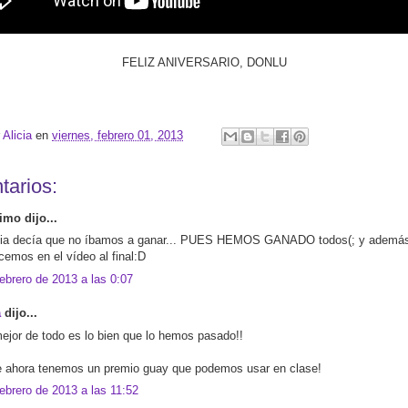
FELIZ ANIVERSARIO, DONLU
r
Alicia
en
viernes, febrero 01, 2013
tarios:
mo dijo...
cia decía que no íbamos a ganar... PUES HEMOS GANADO todos(; y ademá
cemos en el vídeo al final:D
febrero de 2013 a las 0:07
a
dijo...
mejor de todo es lo bien que lo hemos pasado!!
e ahora tenemos un premio guay que podemos usar en clase!
febrero de 2013 a las 11:52