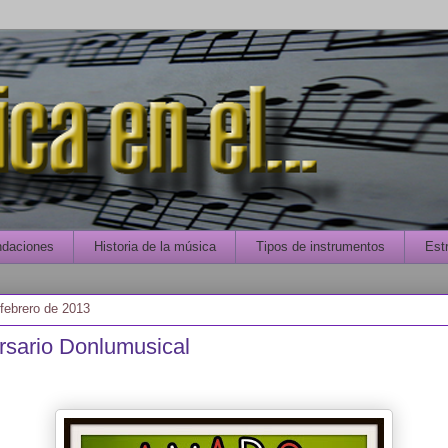
daciones
Historia de la música
Tipos de instrumentos
Estr
 febrero de 2013
ersario Donlumusical