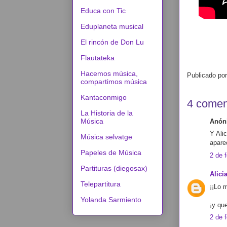
Educa con Tic
Eduplaneta musical
El rincón de Don Lu
Flautateka
Hacemos música,
Publicado po
compartimos música
Kantaconmigo
4 comen
La Historia de la
Música
Anóni
Y Ali
Música selvatge
apare
Papeles de Música
2 de 
Partituras (diegosax)
Alici
Telepartitura
¡¡Lo 
Yolanda Sarmiento
¡y qu
2 de 