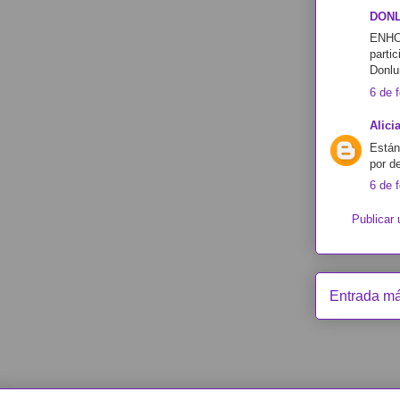
DON
ENHOR
parti
Donlu
6 de 
Alici
Están
por de
6 de 
Publicar
Entrada má