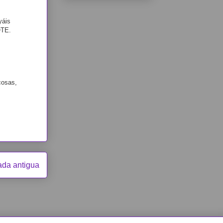
yáis
OTE.
cosas,
ada antigua