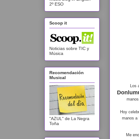
2º ESO
Scoop it
Noticias sobre TIC y
Música
Recomendación
Musical
Los 
Donlumu
manos,
Hoy celebr
manos a l
"AZUL" de La Negra
Toña
Me enor