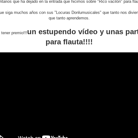
tarios que ha dejado en la entrada que hicimos sobre "Rico vacilón" para flaut
e siga muchos años con sus "Locuras Donlumusicales" que tanto nos diviert
que tanto aprendemos.
un estupendo vídeo y unas part
tener premio!!!
para flauta!!!!