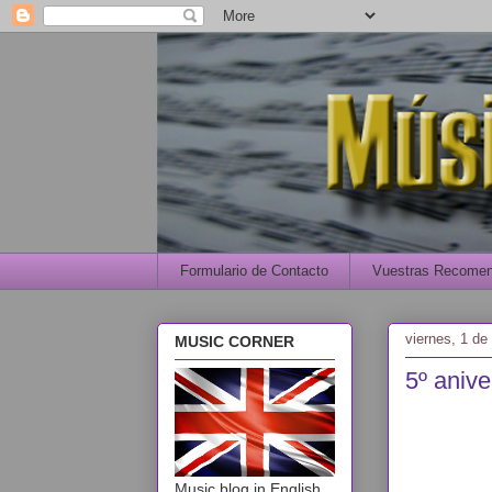
Formulario de Contacto
Vuestras Recomen
viernes, 1 de
MUSIC CORNER
5º aniv
Music blog in English