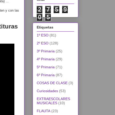
a) ...
2
7
5
9
en y con las
0
5
ituras
Etiquetas
1º ESO
(81)
2º ESO
(128)
3º Primaria
(25)
4º Primaria
(29)
5º Primaria
(71)
6º Primaria
(87)
COSAS DE CLASE
(3)
Curiosidades
(53)
EXTRAESCOLARES
MUSICALES
(10)
FLAUTA
(23)