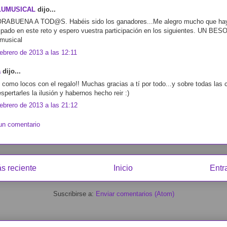
LUMUSICAL
dijo...
ABUENA A TOD@S. Habéis sido los ganadores...Me alegro mucho que ha
cipado en este reto y espero vuestra participación en los siguientes. UN BES
musical
febrero de 2013 a las 12:11
a
dijo...
 como locos con el regalo!! Muchas gracias a tí por todo...y sobre todas las 
spertarles la ilusión y habernos hecho reir :)
febrero de 2013 a las 21:12
 un comentario
s reciente
Inicio
Entr
Suscribirse a:
Enviar comentarios (Atom)